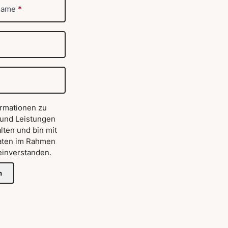
name
*
ormationen zu
 und Leistungen
lten und bin mit
aten im Rahmen
inverstanden.
n