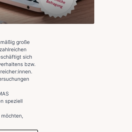
elmäßig große
zahlreichen
schäftigt sich
verhaltens bzw.
eicher:innen.
tersuchungen
IMAS
n speziell
n möchten,