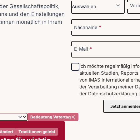
Vor
der Gesellschaftspolitik,
ens und den Einstellungen
:innen monatlich in Ihrem
Nachname
*
E-Mail
*
Ich möchte regelmäßig Inf
aktuellen Studien, Reports
von IMAS International erha
der Verarbeitung meiner D
der
Datenschutzerklärung
e
Jetzt anmelde
Bedeutung Vatertag
rändert
Traditionen gelebt