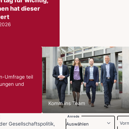
rtag für wichtig,
hen hat dieser
ert
 2026
-Umfrage teil
nungen und
Komm ins Team
t
Anrede
Vor
der Gesellschaftspolitik,