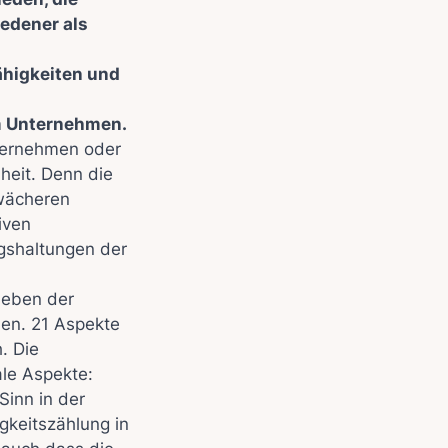
iedener als
ähigkeiten und
m Unternehmen.
ternehmen oder
heit. Denn die
hwächeren
iven
gshaltungen der
leben der
len. 21 Aspekte
. Die
ale Aspekte:
Sinn in der
gkeitszählung in