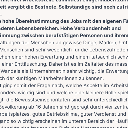
it vergibt die Bestnote. Selbständige sind noch zufr
.
ne hohe Übereinstimmung des Jobs mit den eigenen F
nderen Lebensbereichen. Hohe Verbundenheit und
immung zwischen berufstätigen Personen und ihre
altungen der Menschen an gewisse Dinge, Marken, Un
Menschen sind sehr wesentlich für die Lebenszufrieden
chen einer hohen Erwartung und einem tatsächlich sc
u einer Enttäuschung. Daher ist es im Zeitalter des mass
Wandels als Unternehmer:in sehr wichtig, die Erwartun
h der künftigen Mitarbeiter:innen zu kennen.
t ging somit der Frage nach, welche Aspekte im Arbeits
nders wichtig sind und welche eine kleinere Rolle spie
, die Bewusstseinsprioritäten sind sehr unterschiedlich
Bevölkerung ab 16 Jahren sind geprägt durch vier zentr
rbeitsplatzes, gutes Betriebsklima, guter Verdienst und 
 ganz so wichtig erscheinen im unteren Bereich der Häufi