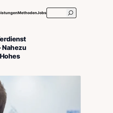
eistungen
Methoden
Jobs
erdienst
 – Nahezu
- Hohes