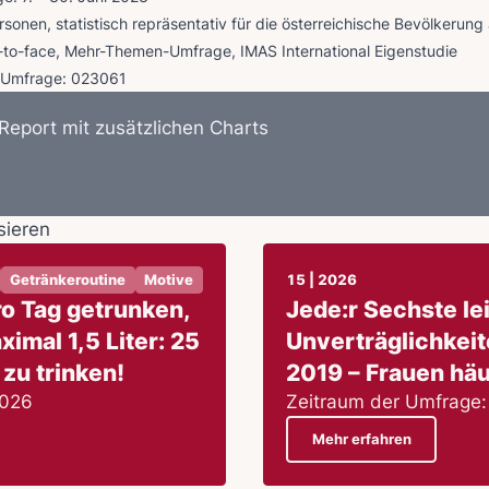
onen, statistisch repräsentativ für die österreichische Bevölkerung
to-face, Mehr-Themen-Umfrage, IMAS International Eigenstudie
 Umfrage: 023061
 Report mit zusätzlichen Charts
sieren
Getränkeroutine
Motive
15 | 2026
ro Tag getrunken,
Jede:r Sechste lei
ximal 1,5 Liter: 25
Unverträglichkeite
zu trinken!
2019 – Frauen häu
2026
Zeitraum der Umfrage: 
Mehr erfahren