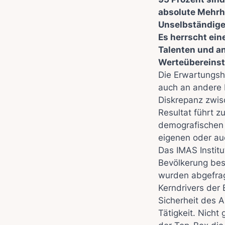
absolute Mehrhe
Unselbständige
Es herrscht ei
Talenten und a
Werteübereinst
Die Erwartungsh
auch an andere 
Diskrepanz zwis
Resultat führt z
demografischen 
eigenen oder auc
Das IMAS Institu
Bevölkerung beso
wurden abgefragt
Kerndrivers der 
Sicherheit des A
Tätigkeit. Nicht