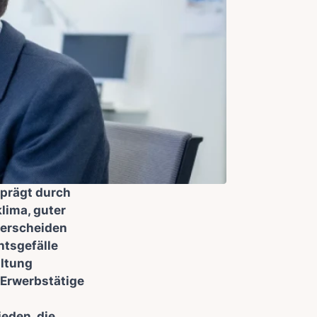
eprägt durch
lima, guter
terscheiden
htsgefälle
altung
 Erwerbstätige
ieden, die