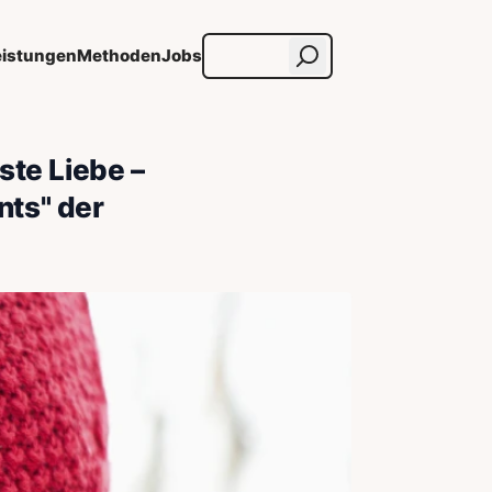
eistungen
Methoden
Jobs
ste Liebe –
nts" der