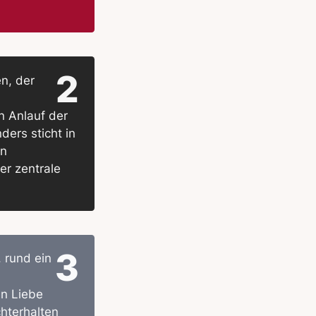
2
n, der
n Anlauf der
ders sticht in
en
er zentrale
3
 rund ein
en Liebe
hterhalten