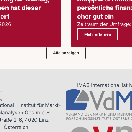
hen hat dieser
persönliche finanz
ert
eher gut ein
 2026
Zeitraum der Umfrage: 
Mehr erfahren
Alle anzeigen
IMAS International ist 
tional - Institut für Markt-
alanalysen Ges.m.b.H.
traße 2-6, 4020 Linz
Österreich