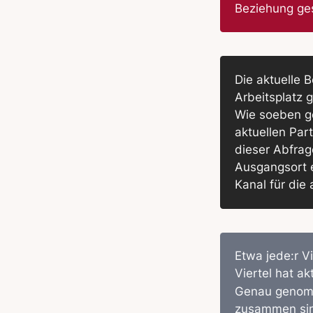
Beziehung ge
Die aktuelle 
Arbeitsplatz g
Wie soeben ge
aktuellen Part
dieser Abfrag
Ausgangsort e
Kanal für die 
Etwa jede:r V
Viertel hat ak
Genau genomme
zusammen sind