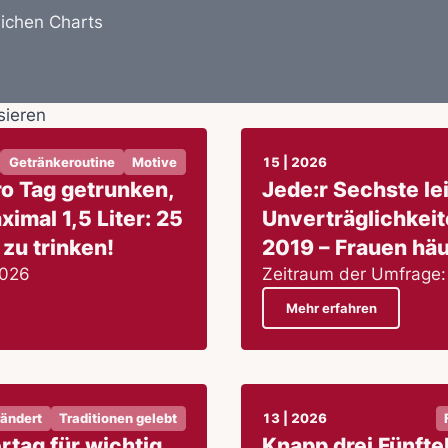
lichen Charts
sieren
Getränkeroutine
Motive
15 | 2026
ro Tag getrunken,
Jede:r Sechste lei
ximal 1,5 Liter: 25
Unverträglichkeite
zu trinken!
2019 – Frauen häu
2026
Zeitraum der Umfrage: 
Mehr erfahren
rändert
Traditionen gelebt
13 | 2026
rtag für wichtig,
Knapp drei Fünfte