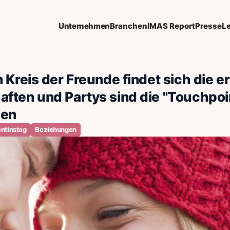
Unternehmen
Branchen
IMAS Report
Presse
L
 Kreis der Freunde findet sich die er
ften und Partys sind die "Touchpoi
gen
entinstag
Beziehungen