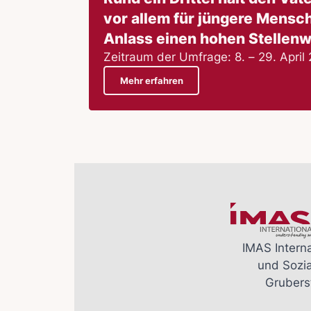
vor allem für jüngere Mensc
Anlass einen hohen Stellenw
Zeitraum der Umfrage: 8. – 29. April
Mehr erfahren
IMAS Interna
und Sozi
Grubers