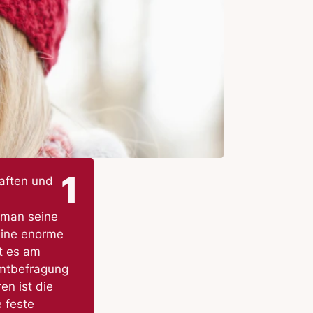
1
haften und
 man seine
eine enorme
t es am
amtbefragung
en ist die
 feste