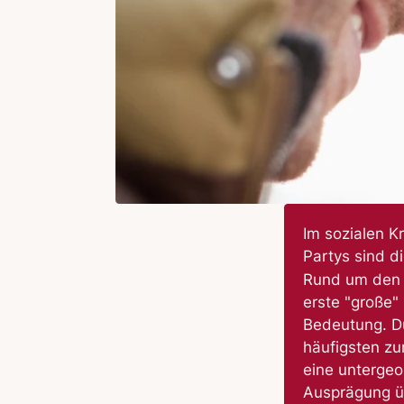
Im sozialen K
Partys sind d
Rund um den V
erste "große"
Bedeutung. D
häufigsten zu
eine untergeo
Ausprägung üb