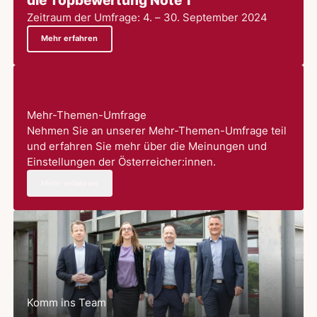
die Topbewertung Note 1
Zeitraum der Umfrage: 4. – 30. September 2024
Mehr erfahren
Mehr-Themen-Umfrage
Nehmen Sie an unserer Mehr-Themen-Umfrage teil
und erfahren Sie mehr über die Meinungen und
Einstellungen der Österreicher:innen.
Mehr erfahren
Komm ins Team